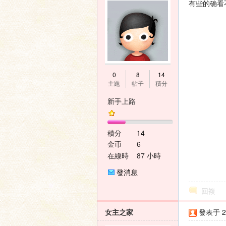
有些的确看
0
8
14
主題
帖子
積分
新手上路
積分
14
金币
6
在線時
87 小時
間
發消息
回複
女主之家
發表于 20