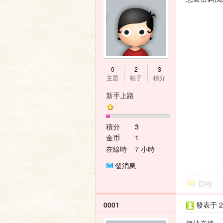
家
0
2
3
主題
帖子
積分
新手上路
積分
3
論
金币
1
在線時
7 小時
間
發消息
回複
0001
發表于 20