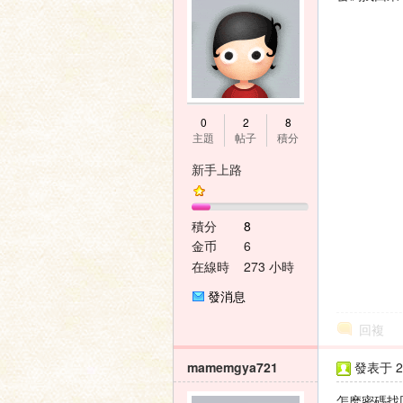
神
0
2
8
主題
帖子
積分
新手上路
積分
8
金币
6
在線時
273 小時
間
之
發消息
回複
mamemgya721
發表于 20
怎麽密碼找