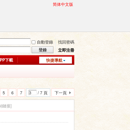
简体中文版
自動登錄
找回密碼
登錄
立即注冊
APP下載
快捷導航
5
6
7
/ 7 頁
下一頁
制鏈接]