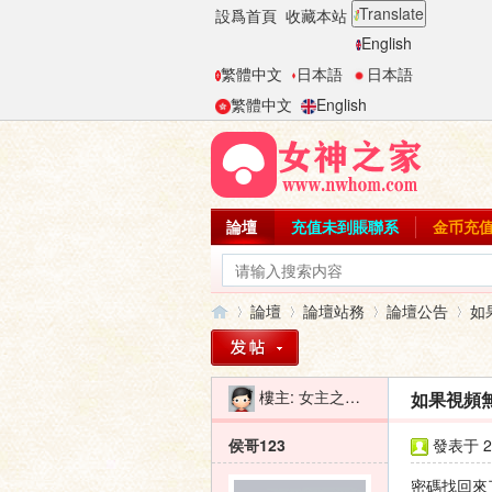
Translate
設爲首頁
收藏本站
English
繁體中文
日本語
日本語
繁體中文
English
論壇
充值未到賬聯系
金币充
論壇
論壇站務
論壇公告
如
樓主:
女主之家-二麻子
如果視頻無
女
»
›
›
›
侯哥123
發表于 20
密碼找回來