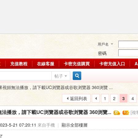
用戶名
密碼
值
充值教程
在線客服
卡密充值購買
卡密充值入口
帖子
搜
果視頻無法播放，請下載UC浏覽器或谷歌浏覽器 360浏覽 ...
返回列表
1
2
3
4
索
[複
法播放，請下載UC浏覽器或谷歌浏覽器 360浏覽...
23-5-21 07:20:11
來自手機
|
顯示全部樓層
了