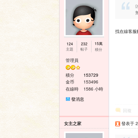
0
找在線客服
15萬
124
232
主題
帖子
積分
管理員
積分
153729
金币
153496
在線時
1586 小時
間
發消息
回複
女主之家
發表于 20