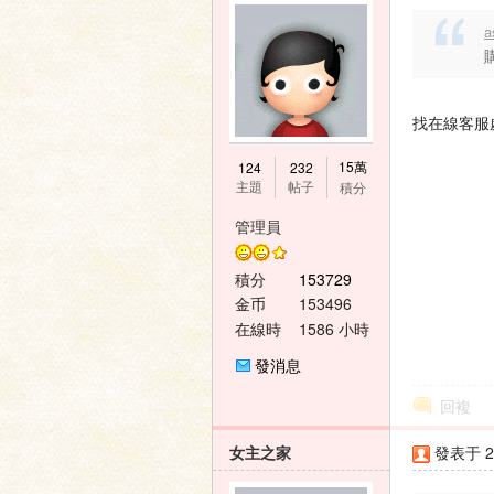
a
找在線客服
15萬
124
232
主題
帖子
積分
管理員
積分
153729
金币
153496
在線時
1586 小時
間
發消息
回複
女主之家
發表于 20