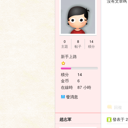
沒有文章嗎
0
8
14
主題
帖子
積分
新手上路
積分
14
金币
6
在線時
87 小時
間
發消息
回複
趙志軍
發表于 20