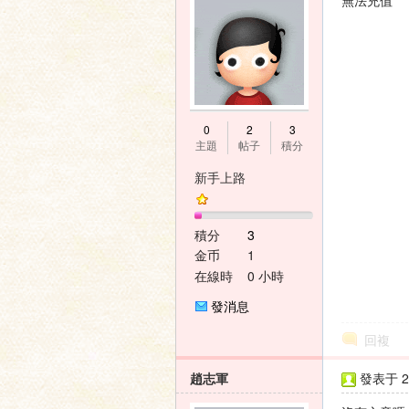
無法充值
壇
0
2
3
主題
帖子
積分
新手上路
積分
3
金币
1
在線時
0 小時
間
發消息
回複
趙志軍
發表于 20