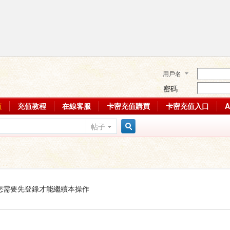
用戶名
密碼
值
充值教程
在線客服
卡密充值購買
卡密充值入口
帖子
搜
索
您需要先登錄才能繼續本操作